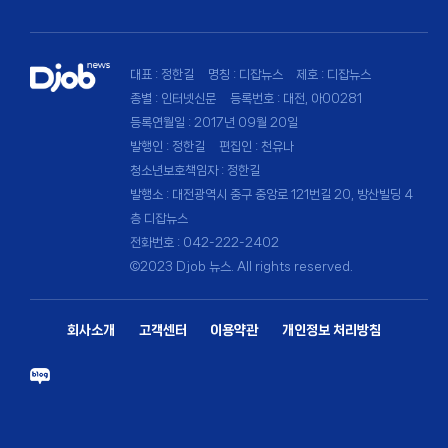
대표 : 정한길
명칭 : 디잡뉴스
제호 : 디잡뉴스
종별 : 인터넷신문
등록번호 : 대전, 아00281
등록연월일 : 2017년 09월 20일
발행인 : 정한길
편집인 : 천유나
청소년보호책임자 : 정한길
발행소 : 대전광역시 중구 중앙로 121번길 20, 방산빌딩 4
층 디잡뉴스
전화번호 : 042-222-2402
©2023 Djob 뉴스. All rights reserved.
회사소개
고객센터
이용약관
개인정보 처리방침