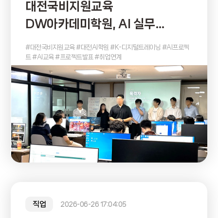
대전국비지원교육
DW아카데미학원, AI 실무
프로젝트 발표 성료! 취업
#대전국비지원교육 #대전AI학원 #K-디지털트레이닝 #AI프로젝
연계까지 이어진다
트 #AI교육 #프로젝트발표 #취업연계
직업
2026-06-26 17:04:05