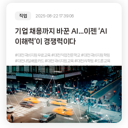
직업
2025-08-22 17:39:06
기업 채용까지 바꾼 AI…이젠 ‘AI
이해력’이 경쟁력이다
#대전국비지원무료교육 #대전직업전문학교 #대전국비지원학원
#대전내일배움카드 #대전국비지원교육 #대전AI학원 #드론교육
#드론국비지원 #AIoT교육 #드론영상관제 #드론개발자 #IT국비
지원교육 #국비지원취업교육 #취업준비생추천 #대전청년취업 #
실무중심IT교육 #드론프로그래밍 #데이터시각화 #AI활용소프트
웨어