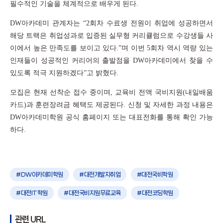
필수적인 기술을 체계적으로 배우게 된다
.
DW
아카데미 관계자는
“2
회차 수료생 전원이 취업에 성공하면서
해당 트랙은 취업성과로 입증된 실무형 커리큘럼으로 수강생들 사
이에서 높은 만족도를 보이고 있다
.”
며 이번
5
회차 역시 역량 있는
인재들이 성공적인 커리어의 출발점을
DW
아카데미에서 찾을 수
있도록 적극 지원하겠다
”
고 밝혔다
.
모집은 현재 선착순 접수 중이며
,
교육비 전액 국비지원
(
내일배움
카드
)
과 훈련장려금 혜택도 제공된다
.
신청 및 자세한 과정 내용은
DW
아카데미학원 공식 홈페이지 또는 대표전화를 통해 확인 가능
하다
.
DW아카데미학원
대전개발자취업
대전국비학원
대전IT학원
대전국비지원무료교육
대전코딩학원
관련 URL