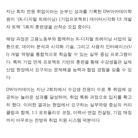
지난 회차 전원 취업이라는 눈부신 성과를 기록한
DW
아카데미학
원이
‘(K-
디지털 트레이닝
) [
기업프로젝트
]
데이터시각화
UI
개발
자 트랙
’ 5
회차 훈련생을 선착순 모집 중이다
.
해당 과정은 고용노동부와 함께하는
K-
디지털 트레이닝 사업의 일
환으로
,
데이터 분석과 시각화 기술
,
그리고 사용자 인터페이스
(U
I)
개발 역량을 통합적으로 학습할 수 있는 실무 중심 프로그램이
다
.
특히 기업 연계 프로젝트 기반의 훈련을 통해 수강생들은 실제
산업 현장에서 요구되는 문제해결 능력과 협업 경험을 갖출 수 있
다
.
DW
아카데미는 지난
2
회차에서 수강생 전원이 수료 후 취업에 성
공하는 놀라운 성과를 달성하며
,
취업 특화 과정으로 입지를 확고
히 했다
.
이러한 결과는 현업에서 요구하는 실무역량 중심의 커리
큘럼과 함께
, 1:1
포트폴리오 코칭
,
이력서
·
면접 컨설팅
,
기업 매칭
까지 아우르는 전방위 취업 지원 시스템 덕분이다
.