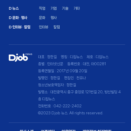
D 뉴스
직업
기업
기술
기타
D 문화 · 행사
문화
행사
D 인터뷰 · 칼럼
인터뷰
칼럼
대표 : 정한길
명칭 : 디잡뉴스
제호 : 디잡뉴스
종별 : 인터넷신문
등록번호 : 대전, 아00281
등록연월일 : 2017년 09월 20일
발행인 : 정한길
편집인 : 천유나
청소년보호책임자 : 정한길
발행소 : 대전광역시 중구 중앙로 121번길 20, 방산빌딩 4
층 디잡뉴스
전화번호 : 042-222-2402
©2023 Djob 뉴스. All rights reserved.